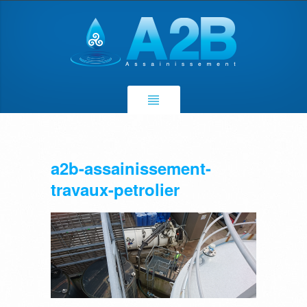
a2b-assainissement-
travaux-petrolier