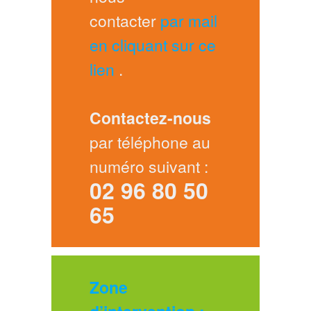
contacter
par mail
en cliquant sur ce
lien
.
Contactez-nous
par téléphone au
numéro suivant :
02 96 80 50
65
Zone